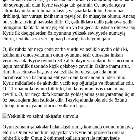
bir soyuqqanlı olan Kyrie təzyiqə tab gətirmir. O, meydançaya
addımlayan kimi tribunalar təşviş və şüarlarla dolur. Onun hər
driblinqi, hər vuruşu izdihamın təşvişləri ilə müşayiət olunur. Ancaq
bu, yalnız İrvinqi həvəsləndirir. O, çətinliklərə qalib gəlməyə qadir
olduğunu dəfələrlə nümayiş etdirdi və bu gecə də istisna olmayacaq.
Kyrie ilk dəqiqələrdən öz oyununu yüksək səviyyədə nümayiş
etdirir, texnikası və yer tapmaq bacarığı ilə heyran qalır.
O, ilk rübdə bir neçə çətin zərbə vurdu və tezliklə aydın oldu ki,
izdihamın emosiyalarının onun oyununa təsir etməsinə imkan
verməyəcək. Kyrie oyunda 39 xal toplayır və onların hər biri onun
üçün mənfilik üzərində kiçik qələbəyə çevrilir. Özünə inamı artır,
ritmi hiss etməyə başlayır və tezliklə bu qarşılaşmada onun
təcrübəsinə və bacarığına ehtiyacı olan komandanın lideri olur.
Kyrie müdafiədə də aktivdir, vacib top oğurluğu və ribaundlar edir.
O, 11 ribaundla oyunu bitirir ki, bu da oyunun əsas məqamına
çevrilir. O, bir neçə dəfə komanda yoldaşlarına şans yaratmaq üçün
öz bacarıqlarından istifadə edir. Təzyiq altında olanda da özünü
atmağı unutmayaraq ötürmə yollarını tapır.
Oyun zamanı şəbəkələr balanslaşdırılmış komanda oyunu nümayiş
etdirir. Onlar vahid kimi işləyirlər və Kyrie bu prosesdə onlara
rəhbərlik edir. Onun 2 ötürməsi xalların sayı ilə müqayisədə