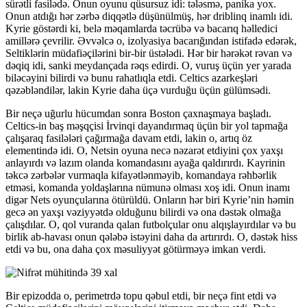
sürətli fasilədə. Onun oyunu qüsursuz idi: tələsmə, panika yox.
Onun atdığı hər zərbə diqqətlə düşünülmüş, hər driblinq inamlı idi.
Kyrie göstərdi ki, belə məqamlarda təcrübə və bacarıq həlledici
amillərə çevrilir. Əvvəlcə o, izolyasiya bacarığından istifadə edərək,
Seltiklərin müdafiəçilərini bir-bir üstələdi. Hər bir hərəkət rəvan və
dəqiq idi, sanki meydançada rəqs edirdi. O, vuruş üçün yer yarada
biləcəyini bilirdi və bunu rahatlıqla etdi. Celtics azarkeşləri
qəzəbləndilər, lakin Kyrie daha üçə vurduğu üçün gülümsədi.
Bir neçə uğurlu hücumdan sonra Boston çaxnaşmaya başladı.
Celtics-in baş məşqçisi İrvinqi dayandırmaq üçün bir yol tapmağa
çalışaraq fasilələri çağırmağa davam etdi, lakin o, artıq öz
elementində idi. O, Netsin oyuna necə nəzarət etdiyini çox yaxşı
anlayırdı və lazım olanda komandasını ayağa qaldırırdı. Kayrinin
təkcə zərbələr vurmaqla kifayətlənməyib, komandaya rəhbərlik
etməsi, komanda yoldaşlarına nümunə olması xoş idi. Onun inamı
digər Nets oyunçularına ötürüldü. Onların hər biri Kyrie’nin həmin
gecə ən yaxşı vəziyyətdə olduğunu bilirdi və ona dəstək olmağa
çalışdılar. O, qol vuranda qalan futbolçular onu alqışlayırdılar və bu
birlik ab-havası onun qələbə istəyini daha da artırırdı. O, dəstək hiss
etdi və bu, ona daha çox məsuliyyət götürməyə imkan verdi.
Bir epizodda o, perimetrdə topu qəbul etdi, bir neçə fint etdi və