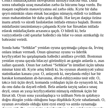
Celtics müdafiəçilərini mövqelərini itirməyə məcbur etdi. Daha
sonra rahatlıqla uzaq məsafədən zərbə ilə hücumu başa vurdu. Bu
məqam rəqiblərin mənəviyyatına əsl zərbə oldu. Kyrie bir daha
qeyri-mümkün olanı etmək bacarığını nümayiş etdirdi və izdiham
onun məharətindən bir daha şoka düşdü. Hər keçən dəqiqə özünə
inamı artırdı və sürətli fasilələrdən istifadə etməyə başladı. Boston
müdafiəsini tənzimləməyə çalışanda Kyrie hər fürsətdən istifadə
edərək müdafiəçilərin arxasınca qaçdı. O bilirdi ki, belə
vəziyyətlərdə cəld qərarlar həlledici ola bilər və onun əzmkarlığı öz
bəhrəsini verirdi.
Sonda hətta “Seltiklər” yenidən oyuna qayıtmağa çalışsa da, İrvinq
onlara imkan vermədi. Onun qüsursuz oyunu və liderlik
keyfiyyətləri bu qarşılaşmada həlledici amillərə çevrildi. Bostonun
yenidən oyuna qayıda biləcəyi göründüyü ən gərgin anlarda o, əsas
xalları qazandı. Onun hər zərbəsi “Seltiklər”in ümidləri üçün tabuta
mismar kimi idi. Kyrie artıq bilirdi ki, bu oyunun əhəmiyyəti yalnız
statistikadan kənara çıxır. O, anlayırdı ki, meydanda etdiyi hər bir
hərəkət komandanın ab-havasına, əhval-ruhiyyəsinə təsir edir. O,
təkcə özü üçün deyil, komanda yoldaşları üçün də oynayırdı ki, bu
da onu daha da dəyərli edirdi. Belə anlarda təzyiq sadəcə sınaq
deyil, onun ən yaxşı keyfiyyətlərini nümayiş etdirmək üçün bir
fürsət idi. Oyun sona yaxınlaşdıqca və izdiham Nets-in qələbəyə
doğru düzgün yolda olduğunu başa düşdükdə Kyrie rahatlamadı. O,
oyunun əvvəlində olduğu kimi eyni enerji və əzmlə oynamağa