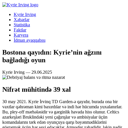
Kyrie Irving
Xəbərlər
Statistika
Faktlar
Karyera
İdman ayaqqabısı
Bostona qayıdın: Kyrie’nin ağzını
bağladığı oyun
Kyrie Irving — 29.06.2025
Nifrət mühitində 39 xal
30 may 2021. Kyrie İrvinq TD Garden-ə qayıdır, burada ona bir
vaxtlar qəhrəman kimi baxırdılar və indi hər hücumda yuxalanırlar.
Bu, pley-off mərhələsidir və gərginlik havada hiss olunur. Celtics
azarkeşləri Bruklindəki yeni çağırışlar və ambisiyalar üçün
komandalarını tərk edən oyunçuya qarşı bəyənmədiklərini
göstərmək üçün hər şeyi edəcəklər. Atmosfer zəhərlidir, lakin nadir