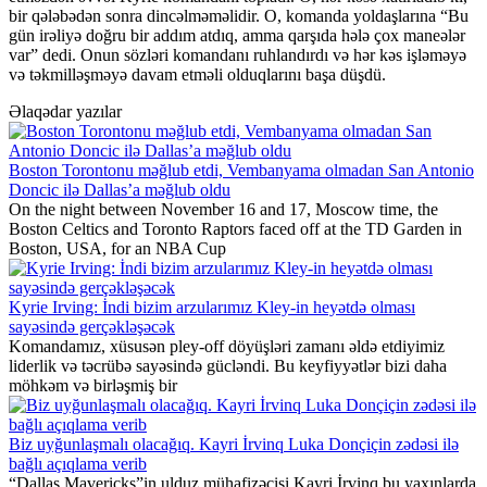
bir qələbədən sonra dincəlməməlidir. O, komanda yoldaşlarına “Bu
gün irəliyə doğru bir addım atdıq, amma qarşıda hələ çox maneələr
var” dedi. Onun sözləri komandanı ruhlandırdı və hər kəs işləməyə
və təkmilləşməyə davam etməli olduqlarını başa düşdü.
Əlaqədar yazılar
Boston Torontonu məğlub etdi, Vembanyama olmadan San Antonio
Doncic ilə Dallas’a məğlub oldu
On the night between November 16 and 17, Moscow time, the
Boston Celtics and Toronto Raptors faced off at the TD Garden in
Boston, USA, for an NBA Cup
Kyrie Irving: İndi bizim arzularımız Kley-in heyətdə olması
sayəsində gerçəkləşəcək
Komandamız, xüsusən pley-off döyüşləri zamanı əldə etdiyimiz
liderlik və təcrübə sayəsində gücləndi. Bu keyfiyyətlər bizi daha
möhkəm və birləşmiş bir
Biz uyğunlaşmalı olacağıq. Kayri İrvinq Luka Donçiçin zədəsi ilə
bağlı açıqlama verib
“Dallas Mavericks”in ulduz mühafizəçisi Kayri İrvinq bu yaxınlarda