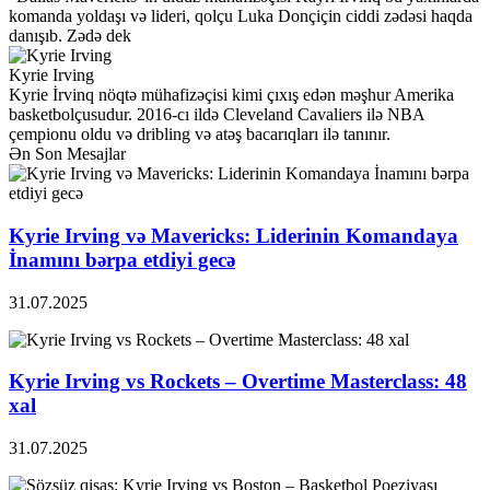
komanda yoldaşı və lideri, qolçu Luka Donçiçin ciddi zədəsi haqda
danışıb. Zədə dek
Kyrie Irving
Kyrie İrvinq nöqtə mühafizəçisi kimi çıxış edən məşhur Amerika
basketbolçusudur. 2016-cı ildə Cleveland Cavaliers ilə NBA
çempionu oldu və dribling və atəş bacarıqları ilə tanınır.
Ən Son Mesajlar
Kyrie Irving və Mavericks: Liderinin Komandaya
İnamını bərpa etdiyi gecə
31.07.2025
Kyrie Irving vs Rockets – Overtime Masterclass: 48
xal
31.07.2025