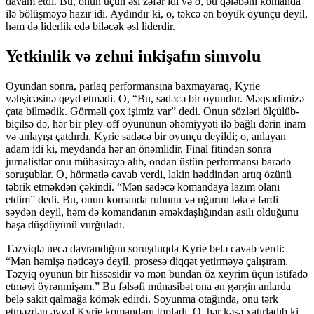
davam etdi. Bu, onun üçün əsl zəfər idi və o, bu qələbəni komanda
ilə bölüşməyə hazır idi. Aydındır ki, o, təkcə ən böyük oyunçu deyil,
həm də liderlik edə biləcək əsl liderdir.
Yetkinlik və zehni inkişafın simvolu
Oyundan sonra, parlaq performansına baxmayaraq, Kyrie
vəhşicəsinə qeyd etmədi. O, “Bu, sadəcə bir oyundur. Məqsədimizə
çata bilmədik. Görməli çox işimiz var” dedi. Onun sözləri ölçülüb-
biçilsə də, hər bir pley-off oyununun əhəmiyyəti ilə bağlı dərin inam
və anlayışı çatdırdı. Kyrie sadəcə bir oyunçu deyildi; o, anlayan
adam idi ki, meydanda hər an önəmlidir. Final fitindən sonra
jurnalistlər onu mühasirəyə alıb, ondan üstün performansı barədə
soruşublar. O, hörmətlə cavab verdi, lakin həddindən artıq özünü
təbrik etməkdən çəkindi. “Mən sadəcə komandaya lazım olanı
etdim” dedi. Bu, onun komanda ruhunu və uğurun təkcə fərdi
səydən deyil, həm də komandanın əməkdaşlığından asılı olduğunu
başa düşdüyünü vurğuladı.
Təzyiqlə necə davrandığını soruşduqda Kyrie belə cavab verdi:
“Mən həmişə nəticəyə deyil, prosesə diqqət yetirməyə çalışıram.
Təzyiq oyunun bir hissəsidir və mən bundan öz xeyrim üçün istifadə
etməyi öyrənmişəm.” Bu fəlsəfi münasibət ona ən gərgin anlarda
belə sakit qalmağa kömək edirdi. Soyunma otağında, onu tərk
etməzdən əvvəl Kyrie komandanı topladı. O, hər kəsə xatırladıb ki,