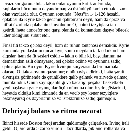
təvazökar görünə bilər, lakin onlar oyunun kritik anlarında,
rəqiblərin hücumunu dayandırmaq və üstünlüyü təmin etmək lazım
olan vaxtlarda olur. Oyunun sonunda “Nets”in 141-126 hesablı
qələbəsi ilə Kyrie təkcə gecənin qəhrəmanı deyil, həm də qərəz və
nifrət üzərində qələbənin simvoludur. O, nəinki təzyiqlərə tab
gətirdi, hətta atmosfer ona qarşı olanda da komandanı daşıya biləcək
lider olduğunu sübut etdi.
Final fiti təkcə qələbə deyil, həm də ruhun təntənəsi deməkdir. Kyrie
komanda yoldaşlarını qucaqlayır, sonra meydanı tərk edərkən həm
alqışlar, həm də fit səsləri eşidir – lakin o bilir ki, başqalarının nə
deməsindən asılı olmayaraq, əsl qələbə özünə və oyununa sadiq
qalmaqdadır. Bu oyun Kyrie İrvinqin karyerasında bir mərhələ
olacaq. O, təkcə oyunu qazanmır; o nümayiş etdirir ki, hətta şərait
əlverişsiz görünəndə də çətinliklərə qalib gəlmək və zirvədə qalmaq
mümkündür. Onun soyuqqanlılığı və bacarığı peşəkar basketbola
yeni başlayan gənc oyunçular üçün nümunə olur. Kyrie göstərir ki,
həyatda olduğu kimi idmanda da ən vacib şey kənar təzyiqlərə
baxmayaraq öz dəyərlərinizə və istəklərinizə sadiq qalmaqdır.
Debriyaj balans və ritmə nəzarət
İkinci hissədə Boston fərqi aradan qaldırmağa çalışarkən, İrvinq irəli
getdi. O, ard-arda 5 zərbə vurdu – təcridlərdə, pik-and-rolllarda və