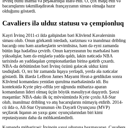
İrvinq bunu inamla və peşəkarlıqla idarə etdi. O, çox məşq etdi və
bacarıqlarını təkmilləşdirərək françayzanın siması olmağa hazır
olduğunu göstərdi.
Cavaliers ilə ulduz statusu və çempionluq
Kayri İrvinq 2011-ci ildə gəlişindən bəri Klivlend Kavalersinin
siması olub. Onun görkəmli istedadı, xarizması və inanılmaz dribling
bacarığı onu həm azarkeşlərin sevimlisinə, həm də eyni zamanda
bütün liqa hədəfinə çevirib. Onun karyerasının bu mərhələsi həm
yüksəlişlər, həm də enişlərlə yadda qaldı, lakin nəticədə NBA
tarixində ən yaddaqalan çempionatlardan birinə gətirib çıxardı.
NBA-da debütündən bəri İrvinq özünü gələcək ulduz kimi
təsdiqlədi. O, tez bir zamanda liqaya yerləşdi, yerdə əla nəticələr
göstərdi. İlk illərdə LeBron James Mayami Heat-ə getdikdən sonra
Klivlend komandası yenidən qurulma mərhələsində idi. Bu
kontekstdə Kyrie pley-offda yer uğrunda mübarizə aparan
komandanın lideri olmaq üçün böyük məsuliyyət daşıyırdı. Şəxsi
məqamlar: NBA-dakı ilk üç mövsümündə Kyrie çoxlu All-Star
olub, inanılmaz dribling və atış bacarıqlarını nümayiş etdirib. 2014-
cü ildə o, All-Star Oyununun Ən Dəyərli Oyunçusu (MVP)
seçilərək liqanın ən yaxşı gənc oyunçularından biri kimi
reputasiyasını daha da möhkəmləndirdi.
Komanda mübarizəsi: İrvinqin şəxsi uğuruna baxmayaraq, Cavaliers