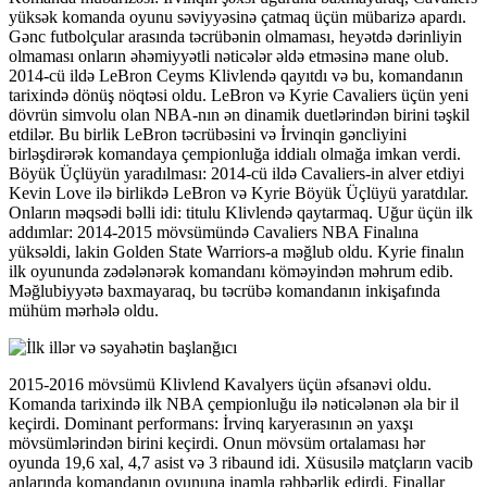
yüksək komanda oyunu səviyyəsinə çatmaq üçün mübarizə apardı.
Gənc futbolçular arasında təcrübənin olmaması, heyətdə dərinliyin
olmaması onların əhəmiyyətli nəticələr əldə etməsinə mane olub.
2014-cü ildə LeBron Ceyms Klivlendə qayıtdı və bu, komandanın
tarixində dönüş nöqtəsi oldu. LeBron və Kyrie Cavaliers üçün yeni
dövrün simvolu olan NBA-nın ən dinamik duetlərindən birini təşkil
etdilər. Bu birlik LeBron təcrübəsini və İrvinqin gəncliyini
birləşdirərək komandaya çempionluğa iddialı olmağa imkan verdi.
Böyük Üçlüyün yaradılması: 2014-cü ildə Cavaliers-in alver etdiyi
Kevin Love ilə birlikdə LeBron və Kyrie Böyük Üçlüyü yaratdılar.
Onların məqsədi bəlli idi: titulu Klivlendə qaytarmaq. Uğur üçün ilk
addımlar: 2014-2015 mövsümündə Cavaliers NBA Finalına
yüksəldi, lakin Golden State Warriors-a məğlub oldu. Kyrie finalın
ilk oyununda zədələnərək komandanı köməyindən məhrum edib.
Məğlubiyyətə baxmayaraq, bu təcrübə komandanın inkişafında
mühüm mərhələ oldu.
2015-2016 mövsümü Klivlend Kavalyers üçün əfsanəvi oldu.
Komanda tarixində ilk NBA çempionluğu ilə nəticələnən əla bir il
keçirdi. Dominant performans: İrvinq karyerasının ən yaxşı
mövsümlərindən birini keçirdi. Onun mövsüm ortalaması hər
oyunda 19,6 xal, 4,7 asist və 3 ribaund idi. Xüsusilə matçların vacib
anlarında komandanın oyununa inamla rəhbərlik edirdi. Finallar