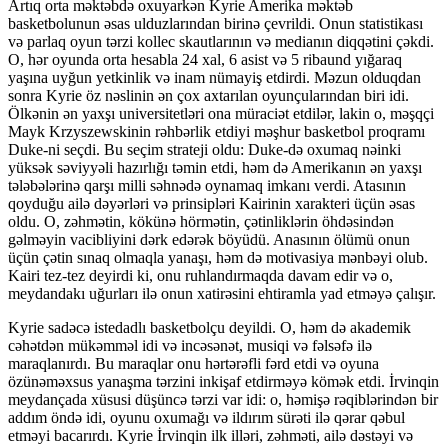
Artıq orta məktəbdə oxuyarkən Kyrie Amerika məktəb
basketbolunun əsas ulduzlarından birinə çevrildi. Onun statistikası
və parlaq oyun tərzi kollec skautlarının və medianın diqqətini çəkdi.
O, hər oyunda orta hesabla 24 xal, 6 asist və 5 ribaund yığaraq
yaşına uyğun yetkinlik və inam nümayiş etdirdi. Məzun olduqdan
sonra Kyrie öz nəslinin ən çox axtarılan oyunçularından biri idi.
Ölkənin ən yaxşı universitetləri ona müraciət etdilər, lakin o, məşqçi
Mayk Krzyszewskinin rəhbərlik etdiyi məşhur basketbol proqramı
Duke-ni seçdi. Bu seçim strateji oldu: Duke-də oxumaq nəinki
yüksək səviyyəli hazırlığı təmin etdi, həm də Amerikanın ən yaxşı
tələbələrinə qarşı milli səhnədə oynamaq imkanı verdi. Atasının
qoyduğu ailə dəyərləri və prinsipləri Kairinin xarakteri üçün əsas
oldu. O, zəhmətin, kökünə hörmətin, çətinliklərin öhdəsindən
gəlməyin vacibliyini dərk edərək böyüdü. Anasının ölümü onun
üçün çətin sınaq olmaqla yanaşı, həm də motivasiya mənbəyi olub.
Kairi tez-tez deyirdi ki, onu ruhlandırmaqda davam edir və o,
meydandakı uğurları ilə onun xatirəsini ehtiramla yad etməyə çalışır.
Kyrie sadəcə istedadlı basketbolçu deyildi. O, həm də akademik
cəhətdən mükəmməl idi və incəsənət, musiqi və fəlsəfə ilə
maraqlanırdı. Bu maraqlar onu hərtərəfli fərd etdi və oyuna
özünəməxsus yanaşma tərzini inkişaf etdirməyə kömək etdi. İrvinqin
meydançada xüsusi düşüncə tərzi var idi: o, həmişə rəqiblərindən bir
addım öndə idi, oyunu oxumağı və ildırım sürəti ilə qərar qəbul
etməyi bacarırdı. Kyrie İrvinqin ilk illəri, zəhməti, ailə dəstəyi və