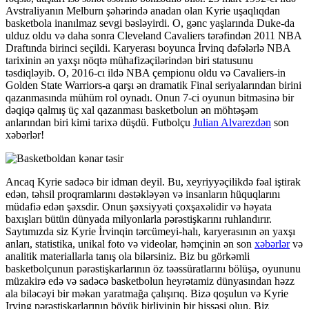
Avstraliyanın Melburn şəhərində anadan olan Kyrie uşaqlıqdan
basketbola inanılmaz sevgi bəsləyirdi. O, gənc yaşlarında Duke-da
ulduz oldu və daha sonra Cleveland Cavaliers tərəfindən 2011 NBA
Draftında birinci seçildi. Karyerası boyunca İrvinq dəfələrlə NBA
tarixinin ən yaxşı nöqtə mühafizəçilərindən biri statusunu
təsdiqləyib. O, 2016-cı ildə NBA çempionu oldu və Cavaliers-in
Golden State Warriors-a qarşı ən dramatik Final seriyalarından birini
qazanmasında mühüm rol oynadı. Onun 7-ci oyunun bitməsinə bir
dəqiqə qalmış üç xal qazanması basketbolun ən möhtəşəm
anlarından biri kimi tarixə düşdü. Futbolçu
Julian Alvarezdən
son
xəbərlər!
Ancaq Kyrie sadəcə bir idman deyil. Bu, xeyriyyəçilikdə fəal iştirak
edən, təhsil proqramlarını dəstəkləyən və insanların hüquqlarını
müdafiə edən şəxsdir. Onun şəxsiyyəti çoxşaxəlidir və həyata
baxışları bütün dünyada milyonlarla pərəstişkarını ruhlandırır.
Saytımızda siz Kyrie İrvinqin tərcümeyi-halı, karyerasının ən yaxşı
anları, statistika, unikal foto və videolar, həmçinin ən son
xəbərlər
və
analitik materiallarla tanış ola bilərsiniz. Biz bu görkəmli
basketbolçunun pərəstişkarlarının öz təəssüratlarını bölüşə, oyununu
müzakirə edə və sadəcə basketbolun heyrətamiz dünyasından həzz
ala biləcəyi bir məkan yaratmağa çalışırıq. Bizə qoşulun və Kyrie
Irving pərəstişkarlarının böyük birliyinin bir hissəsi olun. Biz