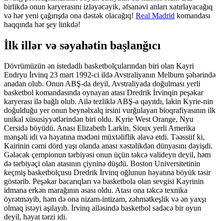
birlikdə onun karyerasını izləyəcəyik, əfsanəvi anları xatırlayacağıq
və hər yeni çağırışda ona dəstək olacağıq!
Real Madrid
komandası
haqqında hər şey linkdə!
İlk illər və səyahətin başlanğıcı
Dövrümüzün ən istedadlı basketbolçularından biri olan Kayri
Endryu İrvinq 23 mart 1992-ci ildə Avstraliyanın Melburn şəhərində
anadan olub. Onun ABŞ-da deyil, Avstraliyada doğulması yerli
basketbol komandasında oynayan atası Dredrik İrvinqin peşəkar
karyerası ilə bağlı olub. Ailə tezliklə ABŞ-a qayıtdı, lakin Kyrie-nin
doğulduğu yer onun beynəlxalq irsini vurğulayan bioqrafiyasının ilk
unikal xüsusiyyətlərindən biri oldu. Kyrie West Orange, Nyu
Cersidə böyüdü. Anası Elizabeth Larkin, Sioux yerli Amerika
mənşəli idi və həyatına mədəni müxtəliflik əlavə etdi. Təəssüf ki,
Kairinin cəmi dörd yaşı olanda anası xəstəlikdən dünyasını dəyişdi.
Gələcək çempionun tərbiyəsi onun üçün təkcə valideyn deyil, həm
də tərbiyəçi olan atasının çiyninə düşdü. Boston Universitetinin
keçmiş basketbolçusu Dredrik İrvinq oğlunun həyatına böyük təsir
göstərib. Peşəkar bacarıqları və basketbola olan sevgisi Kayrinin
idmana erkən marağının əsası oldu. Atası ona təkcə texnika
öyrətməyib, həm də ona nizam-intizam, zəhmətkeşlik və ən yaxşı
olmaq istəyi aşılayıb. İrvinq ailəsində basketbol sadəcə bir oyun
deyil, həyat tərzi idi.