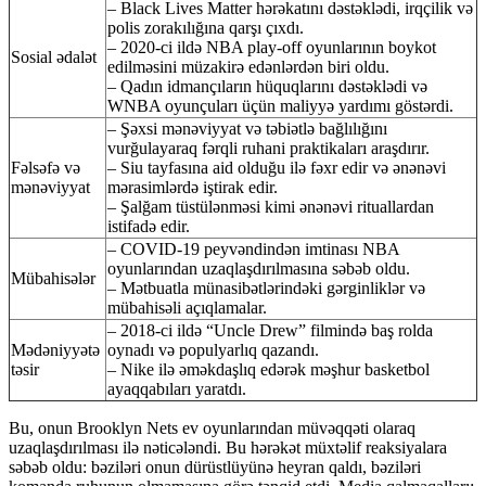
– Black Lives Matter hərəkatını dəstəklədi, irqçilik və
polis zorakılığına qarşı çıxdı.
– 2020-ci ildə NBA play-off oyunlarının boykot
Sosial ədalət
edilməsini müzakirə edənlərdən biri oldu.
– Qadın idmançıların hüquqlarını dəstəklədi və
WNBA oyunçuları üçün maliyyə yardımı göstərdi.
– Şəxsi mənəviyyat və təbiətlə bağlılığını
vurğulayaraq fərqli ruhani praktikaları araşdırır.
Fəlsəfə və
– Siu tayfasına aid olduğu ilə fəxr edir və ənənəvi
mənəviyyat
mərasimlərdə iştirak edir.
– Şalğam tüstülənməsi kimi ənənəvi rituallardan
istifadə edir.
– COVID-19 peyvəndindən imtinası NBA
oyunlarından uzaqlaşdırılmasına səbəb oldu.
Mübahisələr
– Mətbuatla münasibətlərindəki gərginliklər və
mübahisəli açıqlamalar.
– 2018-ci ildə “Uncle Drew” filmində baş rolda
Mədəniyyətə
oynadı və populyarlıq qazandı.
təsir
– Nike ilə əməkdaşlıq edərək məşhur basketbol
ayaqqabıları yaratdı.
Bu, onun Brooklyn Nets ev oyunlarından müvəqqəti olaraq
uzaqlaşdırılması ilə nəticələndi. Bu hərəkət müxtəlif reaksiyalara
səbəb oldu: bəziləri onun dürüstlüyünə heyran qaldı, bəziləri