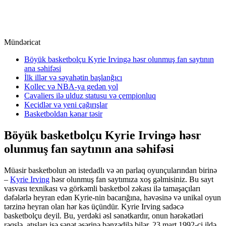
Mündəricat
Böyük basketbolçu Kyrie Irvingə həsr olunmuş fan saytının
ana səhifəsi
İlk illər və səyahətin başlanğıcı
Kollec və NBA-ya gedən yol
Cavaliers ilə ulduz statusu və çempionluq
Keçidlər və yeni çağırışlar
Basketboldan kənar təsir
Böyük basketbolçu Kyrie Irvingə həsr
olunmuş fan saytının ana səhifəsi
Müasir basketbolun ən istedadlı və ən parlaq oyunçularından birinə
–
Kyrie Irving
həsr olunmuş fan saytımıza xoş gəlmisiniz. Bu sayt
vasvası texnikası və görkəmli basketbol zəkası ilə tamaşaçıları
dəfələrlə heyran edən Kyrie-nin bacarığına, həvəsinə və unikal oyun
tərzinə heyran olan hər kəs üçündür. Kyrie Irving sadəcə
basketbolçu deyil. Bu, yerdəki əsl sənətkardır, onun hərəkətləri
rəqslə, atışları isə sənət əsərinə bənzədilə bilər. 23 mart 1992-ci ildə