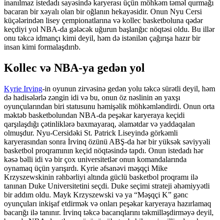
inanılmaz istedadı sayəsində karyerası üçün möhkəm təməl qurmağı
bacaran bir xəyalı olan bir oğlanın hekayəsidir. Onun Nyu Cersi
küçələrindən lisey çempionatlarına və kollec basketboluna qədər
keçdiyi yol NBA-da gələcək uğurun başlanğıc nöqtəsi oldu. Bu illər
onu təkcə idmançı kimi deyil, həm də istənilən çağırışa hazır bir
insan kimi formalaşdırıb.
Kollec və NBA-ya gedən yol
Kyrie Irving
-in oyunun zirvəsinə gedən yolu təkcə sürətli deyil, həm
də hadisələrlə zəngin idi və bu, onun öz nəslinin ən yaxşı
oyunçularından biri statusunu həmişəlik möhkəmləndirdi. Onun orta
məktəb basketbolundan NBA-da peşəkar karyeraya keçidi
qarşılaşdığı çətinliklərə baxmayaraq, əlamətdar və yaddaqalan
olmuşdur. Nyu-Cersidəki St. Patrick Liseyində görkəmli
karyerasından sonra İrvinq özünü ABŞ-da hər bir yüksək səviyyəli
basketbol proqramının keçid nöqtəsində tapdı. Onun istedadı hər
kəsə bəlli idi və bir çox universitetlər onun komandalarında
oynamaq üçün yarışırdı. Kyrie əfsanəvi məşqçi Mike
Krzyszewskinin rəhbərliyi altında güclü basketbol proqramı ilə
tanınan Duke Universitetini seçdi. Duke seçimi strateji əhəmiyyətli
bir addım oldu. Mayk Krzyszewski və ya “Məşqçi K” gənc
oyunçuları inkişaf etdirmək və onları peşəkar karyeraya hazırlamaq
bacarığı ilə tanınır. İrvinq təkcə bacarıqlarını təkmilləşdirməyə deyil,