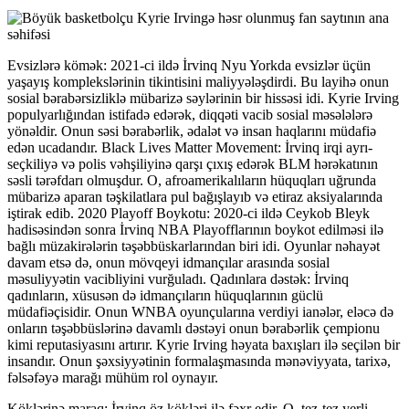
Evsizlərə kömək: 2021-ci ildə İrvinq Nyu Yorkda evsizlər üçün
yaşayış komplekslərinin tikintisini maliyyələşdirdi. Bu layihə onun
sosial bərabərsizliklə mübarizə səylərinin bir hissəsi idi. Kyrie Irving
populyarlığından istifadə edərək, diqqəti vacib sosial məsələlərə
yönəldir. Onun səsi bərabərlik, ədalət və insan haqlarını müdafiə
edən ucadandır. Black Lives Matter Movement: İrvinq irqi ayrı-
seçkiliyə və polis vəhşiliyinə qarşı çıxış edərək BLM hərəkatının
səsli tərəfdarı olmuşdur. O, afroamerikalıların hüquqları uğrunda
mübarizə aparan təşkilatlara pul bağışlayıb və etiraz aksiyalarında
iştirak edib. 2020 Playoff Boykotu: 2020-ci ildə Ceykob Bleyk
hadisəsindən sonra İrvinq NBA Playofflarının boykot edilməsi ilə
bağlı müzakirələrin təşəbbüskarlarından biri idi. Oyunlar nəhayət
davam etsə də, onun mövqeyi idmançılar arasında sosial
məsuliyyətin vacibliyini vurğuladı. Qadınlara dəstək: İrvinq
qadınların, xüsusən də idmançıların hüquqlarının güclü
müdafiəçisidir. Onun WNBA oyunçularına verdiyi ianələr, eləcə də
onların təşəbbüslərinə davamlı dəstəyi onun bərabərlik çempionu
kimi reputasiyasını artırır. Kyrie Irving həyata baxışları ilə seçilən bir
insandır. Onun şəxsiyyətinin formalaşmasında mənəviyyata, tarixə,
fəlsəfəyə marağı mühüm rol oynayır.
Köklərinə maraq: İrvinq öz kökləri ilə fəxr edir. O, tez-tez yerli