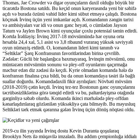
Thomas, Jae Crowder və digər oyunçuların daxil olduğu böyük bir
ticarətdə Bostona satıldı. Bu keçid onun karyerasında yeni bir səhifə
açdı və burada özünü vahid lider kimi sübut etməyə çalışdı. Bostona
köçmək İrvinq üçün yeni imkanlar açdı. Komandanın zəngin tarixi
və ambisiyaları var idi və onun gənc heyəti, o cümlədən Jayson
Tatum və Jaylen Brown kimi oyunçular çoxlu potensial təmin edirdi.
Kortda İrəliləyiş: İrvinq 2017-18 mövsümündə hər oyuna orta
hesabla 24,4 xal, 5,1 asist və 3,8 ribaund vuraraq yüksək səviyyəli
oyun nümayiş etdirdi. O, komandanın lideri kimi tanınıb və
“Seltiklər” Şərq Konfransının favoritlərindən birinə çevrilib.
Zədələr: Güclü bir başlanğıca baxmayaraq, İrvinqin mövsümü, onu
müntəzəm mövsümün sonunu və pley-off oyunlarını qaçırmağa
məcbur edən diz zədəsi ilə keçdi. Kyrie olmadan komanda hələ də
konfransın finalına çıxa bildi, bu da onun komandaya təsiri ilə bağlı
suallar doğurdu. Komandadaxili fikir ayrılıqları: Növbəti mövsüm
(2018-2019) çətin keçdi. İrvinq tez-tez Bostonun gənc oyunçularını
təcrübəsizliklərinə görə tənqid edirdi və bu, paltardəyişmə otağında
gərginliyə səbəb olurdu. Komanda ikinci mərhələdə pley-offdan
kənarlaşdırılaraq gözlənilən yüksəkliyə çata bilməyib. Bu məyusluq
Seltikləri tərk etmək qərarına gələn İrvinq üçün dönüş nöqtəsi oldu.
2019-cu ilin yayında İrvinq dostu Kevin Duranta qoşularaq
Brooklyn Nets ilə müqavilə imzaladı. Bu addım çempionluğa iddialı