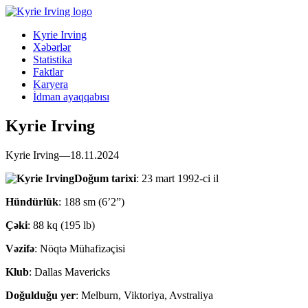
Kyrie Irving
Xəbərlər
Statistika
Faktlar
Karyera
İdman ayaqqabısı
Kyrie Irving
Kyrie Irving—18.11.2024
Doğum
tarixi
: 23 mart 1992-ci il
Hündürlük
: 188 sm (6’2”)
Çəki
: 88 kq (195 lb)
Vəzifə
: Nöqtə Mühafizəçisi
Klub
: Dallas Mavericks
Doğulduğu
yer
: Melburn, Viktoriya, Avstraliya