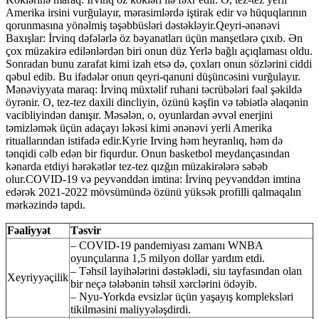
Amerika irsini vurğulayır, mərasimlərdə iştirak edir və hüquqlarının
qorunmasına yönəlmiş təşəbbüsləri dəstəkləyir.Qeyri-ənənəvi
Baxışlar: İrvinq dəfələrlə öz bəyanatları üçün manşetlərə çıxıb. Ən
çox müzakirə edilənlərdən biri onun düz Yerlə bağlı açıqlaması oldu.
Sonradan bunu zarafat kimi izah etsə də, çoxları onun sözlərini ciddi
qəbul edib. Bu ifadələr onun qeyri-qanuni düşüncəsini vurğulayır.
Mənəviyyata maraq: İrvinq müxtəlif ruhani təcrübələri fəal şəkildə
öyrənir. O, tez-tez daxili dincliyin, özünü kəşfin və təbiətlə əlaqənin
vacibliyindən danışır. Məsələn, o, oyunlardan əvvəl enerjini
təmizləmək üçün adaçayı ləkəsi kimi ənənəvi yerli Amerika
rituallarından istifadə edir.Kyrie Irving həm heyranlıq, həm də
tənqidi cəlb edən bir fiqurdur. Onun basketbol meydançasından
kənarda etdiyi hərəkətlər tez-tez qızğın müzakirələrə səbəb
olur.COVID-19 və peyvənddən imtina: İrvinq peyvənddən imtina
edərək 2021-2022 mövsümündə özünü yüksək profilli qalmaqalın
mərkəzində tapdı.
Fəaliyyət
Təsvir
– COVID-19 pandemiyası zamanı WNBA
oyunçularına 1,5 milyon dollar yardım etdi.
– Təhsil layihələrini dəstəklədi, siu tayfasından olan
Xeyriyyəçilik
bir neçə tələbənin təhsil xərclərini ödəyib.
– Nyu-Yorkda evsizlər üçün yaşayış kompleksləri
tikilməsini maliyyələşdirdi.