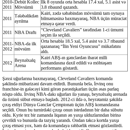
2010-
Debüt Kollec
İlk 8 oyunda orta hesabla 17.4 xal, 5.1 asist və
2011
Mövsümü
3.8 ribaund qazandı.
Kairi, zədə səbəbindən mövsümü tam oynaya
Tələbəlikdən
2011
bilməməsinə baxmayaraq, NBA üçün müraciət
ayrılma
etməyə qərar verdi.
“Cleveland Cavaliers” tərəfindən 1-ci ümumi
2011
NBA Draftı
seçim ilə seçildi.
Orta hesabla 18.5 xal, 5.4 asist və 3.7 ribaund
2011-
NBA-da ilk
qazanaraq “İlin Yeni Oyuncusu” mükafatını
2012
mövsüm
aldı.
Kairi ABŞ-ın gənclərdən ibarət milli
Beynəlxalq
2012
komandasına daxil edildi və möhtəşəm
Arena
performans göstərdi.
Şəxsi uğurlarına baxmayaraq, Cleveland Cavaliers komanda
şəklində mübarizəni davam etdirdi. Bununla belə, İrvinq onu
franchise-in gələcəyi kimi görən pərəstişkarları üçün əsas parlaq
nöqtə oldu. İrvinq NBA-dakı uğurları ilə yanaşı, beynəlxalq arenada
da özünü sübut etməyə başladı. 2012-ci ildə o, heyrətamiz şəkildə
çıxış etdiyi Dünya Gənclər Çempionatı üçün ABŞ komandasına
seçildi. Onun bu turnirdəki çıxışı onun istedadının bir daha sübutu
oldu. Kyrie tez bir zamanda liqanın ən yaxşı ulduzlarından birinə
çevrildi və bununla da təzyiq yarandı. Ondan təkcə kortda yaxşı
çıxış etməsi yox, həm də komandaya rəhbərlik etməsi gözlənilirdi.