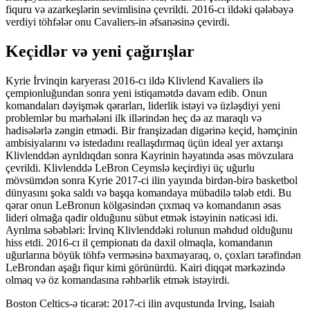
fiquru və azarkeşlərin sevimlisinə çevrildi. 2016-cı ildəki qələbəyə
verdiyi töhfələr onu Cavaliers-in əfsanəsinə çevirdi.
Keçidlər və yeni çağırışlar
Kyrie İrvinqin karyerası 2016-cı ildə Klivlend Kavaliers ilə
çempionluğundan sonra yeni istiqamətdə davam edib. Onun
komandaları dəyişmək qərarları, liderlik istəyi və üzləşdiyi yeni
problemlər bu mərhələni ilk illərindən heç də az maraqlı və
hadisələrlə zəngin etmədi. Bir franşizadan digərinə keçid, həmçinin
ambisiyalarını və istedadını reallaşdırmaq üçün ideal yer axtarışı
Klivlenddən ayrıldıqdan sonra Kayrinin həyatında əsas mövzulara
çevrildi. Klivlenddə LeBron Ceymslə keçirdiyi üç uğurlu
mövsümdən sonra Kyrie 2017-ci ilin yayında birdən-birə basketbol
dünyasını şoka saldı və başqa komandaya mübadilə tələb etdi. Bu
qərar onun LeBronun kölgəsindən çıxmaq və komandanın əsas
lideri olmağa qadir olduğunu sübut etmək istəyinin nəticəsi idi.
Ayrılma səbəbləri: İrvinq Klivlenddəki rolunun məhdud olduğunu
hiss etdi. 2016-cı il çempionatı da daxil olmaqla, komandanın
uğurlarına böyük töhfə verməsinə baxmayaraq, o, çoxları tərəfindən
LeBrondan aşağı fiqur kimi görünürdü. Kairi diqqət mərkəzində
olmaq və öz komandasına rəhbərlik etmək istəyirdi.
Boston Celtics-ə ticarət: 2017-ci ilin avqustunda Irving, Isaiah