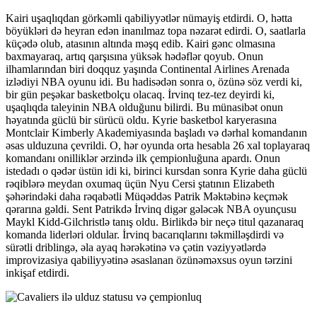
Kairi uşaqlıqdan görkəmli qabiliyyətlər nümayiş etdirdi. O, hətta
böyükləri də heyran edən inanılmaz topa nəzarət edirdi. O, saatlarla
küçədə olub, atasının altında məşq edib. Kairi gənc olmasına
baxmayaraq, artıq qarşısına yüksək hədəflər qoyub. Onun
ilhamlarından biri doqquz yaşında Continental Airlines Arenada
izlədiyi NBA oyunu idi. Bu hadisədən sonra o, özünə söz verdi ki,
bir gün peşəkar basketbolçu olacaq. İrvinq tez-tez deyirdi ki,
uşaqlıqda taleyinin NBA olduğunu bilirdi. Bu münasibət onun
həyatında güclü bir sürücü oldu. Kyrie basketbol karyerasına
Montclair Kimberly Akademiyasında başladı və dərhal komandanın
əsas ulduzuna çevrildi. O, hər oyunda orta hesabla 26 xal toplayaraq
komandanı onilliklər ərzində ilk çempionluğuna apardı. Onun
istedadı o qədər üstün idi ki, birinci kursdan sonra Kyrie daha güclü
rəqiblərə meydan oxumaq üçün Nyu Cersi ştatının Elizabeth
şəhərindəki daha rəqabətli Müqəddəs Patrik Məktəbinə keçmək
qərarına gəldi. Sent Patrikdə İrvinq digər gələcək NBA oyunçusu
Maykl Kidd-Gilchristlə tanış oldu. Birlikdə bir neçə titul qazanaraq
komanda liderləri oldular. İrvinq bacarıqlarını təkmilləşdirdi və
sürətli driblingə, əla ayaq hərəkətinə və çətin vəziyyətlərdə
improvizasiya qabiliyyətinə əsaslanan özünəməxsus oyun tərzini
inkişaf etdirdi.