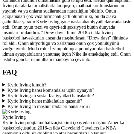
komanda ruhunun olmamasına görə tənqid etdi. Media qalmaqalları:
İrvinq dəfələrlə jurnalistlərlə toqquşub, mətbuat konfranslarından
yayınıb və ya onların suallarından narazılığını bildirib. Onun
açıqlamaları çox vaxt birmənalı şərh olunmur ki, bu da əlavə
çətinliklər yaradır.Kyrie Irving gənc nəslə əhəmiyyətli dərəcədə təsir
etdi. Onun oyun tərzi və qeyri-adi şəxsiyyəti bütün dünyada
insanları ruhlandırır. “Drew dayı” filmi: 2018-ci ildə İrvinq
basketbol həvəskarları arasında məşhurlaşan “Drew dayı” filmində
rol aldı. Onun aktyorluğu və xarizması onun çox yönlülüyünü
vurğulayırdı. Moda rolu: İrvinq olduqca populyar olan basketbol
idman ayaqqabılarını yaratmaq üçün Nike ilə əməkdaşlıq etdi. Onun
üslubu gənclər üçün ilham mənbəyinə çevrilib.
FAQ
Kyrie Irving kimdir?
Kyrie Irving hansı komandalar üçün oynayıb?
Kyrie Irving-in sosial fəaliyyətləri hansılardır?
Kyrie Irving hansı mükafatları qazanıb?
Kyrie Irving-in məşhur ifadələri hansılardır?
Kyrie Irving
Kyrie İrvinq nöqtə mühafizəçisi kimi çıxış edən məşhur Amerika
basketbolçusudur. 2016-cı ildə Cleveland Cavaliers ilə NBA
çempionu oldu və dribling və atəş bacarıqları ilə tanınır.