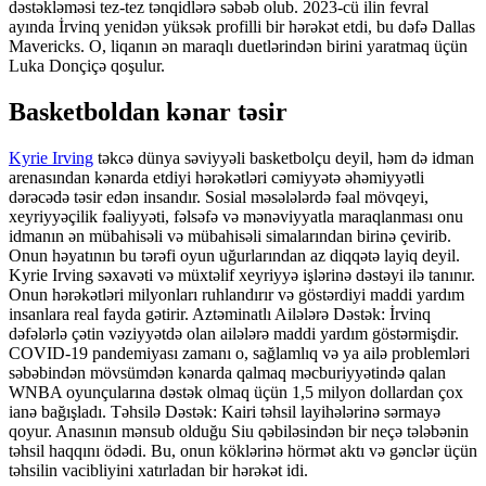
dəstəkləməsi tez-tez tənqidlərə səbəb olub. 2023-cü ilin fevral
ayında İrvinq yenidən yüksək profilli bir hərəkət etdi, bu dəfə Dallas
Mavericks. O, liqanın ən maraqlı duetlərindən birini yaratmaq üçün
Luka Donçiçə qoşulur.
Basketboldan kənar təsir
Kyrie Irving
təkcə dünya səviyyəli basketbolçu deyil, həm də idman
arenasından kənarda etdiyi hərəkətləri cəmiyyətə əhəmiyyətli
dərəcədə təsir edən insandır. Sosial məsələlərdə fəal mövqeyi,
xeyriyyəçilik fəaliyyəti, fəlsəfə və mənəviyyatla maraqlanması onu
idmanın ən mübahisəli və mübahisəli simalarından birinə çevirib.
Onun həyatının bu tərəfi oyun uğurlarından az diqqətə layiq deyil.
Kyrie Irving səxavəti və müxtəlif xeyriyyə işlərinə dəstəyi ilə tanınır.
Onun hərəkətləri milyonları ruhlandırır və göstərdiyi maddi yardım
insanlara real fayda gətirir. Aztəminatlı Ailələrə Dəstək: İrvinq
dəfələrlə çətin vəziyyətdə olan ailələrə maddi yardım göstərmişdir.
COVID-19 pandemiyası zamanı o, sağlamlıq və ya ailə problemləri
səbəbindən mövsümdən kənarda qalmaq məcburiyyətində qalan
WNBA oyunçularına dəstək olmaq üçün 1,5 milyon dollardan çox
ianə bağışladı. Təhsilə Dəstək: Kairi təhsil layihələrinə sərmayə
qoyur. Anasının mənsub olduğu Siu qəbiləsindən bir neçə tələbənin
təhsil haqqını ödədi. Bu, onun köklərinə hörmət aktı və gənclər üçün
təhsilin vacibliyini xatırladan bir hərəkət idi.