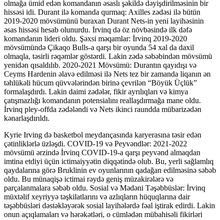
olmağa ümid edən komandanın əsaslı şəkildə dəyişdirilməsinin bir
hissəsi idi. Durant ilə komanda qurmaq: Axilles zədəsi ilə bütün
2019-2020 mövsümünü buraxan Durant Nets-in yeni layihəsinin
əsas hissəsi hesab olunurdu. İrvinq də öz növbəsində ilk dəfə
komandanın lideri oldu. Şəxsi məqamlar: İrvinq 2019-2020
mövsümündə Çikaqo Bulls-a qarşı bir oyunda 54 xal da daxil
olmaqla, təsirli rəqəmlər göstərdi. Lakin zədə səbəbindən mövsümü
yenidən qısaldılıb. 2020-2021 Mövsümü: Durantın qayıdışı və
Ceyms Hardenin əlavə edilməsi ilə Nets tez bir zamanda liqanın ən
təhlükəli hücum qüvvələrindən birinə çevrilən “Böyük Üçlük”
formalaşdırdı. Lakin daimi zədələr, fikir ayrılıqları və kimya
çatışmazlığı komandanın potensialını reallaşdırmağa mane oldu.
İrvinq pley-offda zədələndi və Nets ikinci raundda mübarizədən
kənarlaşdırıldı.
Kyrie Irving də basketbol meydançasında karyerasına təsir edən
çətinliklərlə üzləşdi. COVID-19 və Peyvəndlər: 2021-2022
mövsümü ərzində İrvinq COVID-19-a qarşı peyvənd almaqdan
imtina etdiyi üçün ictimaiyyətin diqqətində olub. Bu, yerli sağlamlıq
qaydalarına görə Bruklinin ev oyunlarının qadağan edilməsinə səbəb
oldu. Bu münaqişə ictimai rəydə geniş müzakirələrə və
parçalanmalara səbəb oldu. Sosial və Mədəni Təşəbbüslər: İrvinq
müxtəlif xeyriyyə təşkilatlarını və azlıqların hüquqlarına dair
təşəbbüsləri dəstəkləyərək sosial layihələrdə fəal iştirak edirdi. Lakin
onun açıqlamaları və hərəkətləri, o cümlədən mübahisəli fikirləri