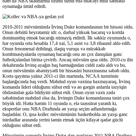
həm də NBA skautlarına özünü sübut edə biləcəyi milli səhnədə
oynamağa ümid edirdi.
2010-2011 mövsümündə İrvinq Duke komandasının bir hissəsi oldu.
Onun debütü heyrətamiz idi: o, dərhal yüksək bacarıq və kortda
dominantlıq etmək bacarığı nümayiş etdirdi. İlk səkkiz oyununda o,
hər oyunda orta hesabla 17,4 xal, 5,1 asist və 3,8 ribaund əldə edib.
Onun fenomenal driblingi, dəqiq vuruşu və mürəkkəb
kombinasiyalarda oynamaq bacarığı onu ən çox danışılan gənc
futbolçulardan birinə çevirib. Ancaq mövsüm qısa oldu. 2010-cu ilin
dekabrında İrvinq ayağın baş barmağından ciddi zədə aldı və bu,
onun mövsümün əhəmiyyətli bir hissəsini buraxmasına səbəb oldu.
Kortə qayıtma yalnız 2011-ci ilin martında, NCAA turnirinin
başlanğıcında baş verdi. Məhdud oyun vaxtına baxmayaraq, İrvinq
komanda lideri olduğunu sübut etdi və ən gərgin anlarda təzyiqin
öhdəsindən gələ bildiyini sübut etdi. Onun oyun vaxtı zədə
səbəbindən məhdud olsa da, İrvinqin Duke komandasına təsiri çox
böyük idi. Hətta həmin 11 oyunda o, elə təəssürat yaratdı ki,
ekspertlər onu NBA Draftında ən yaxşı seçim adlandırmağa
başladılar. O, qısa kollec mövsümünün basketbolda ən yaxşı gənc
istedadlar arasında yerini təmin etmək üçün kifayət qədər güclü
olduğunu sübut etdi.
Mövsümün sonunda İrvinq Duke-dan ayrılaraq 2011 NBA Draftına