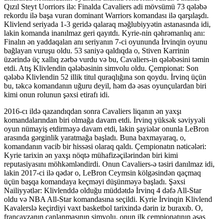
Qızıl Steyt Uorriors ilə: Finalda Cavaliers adi mövsümü 73 qələbə
rekordu ilə başa vuran dominant Warriors komandası ilə qarşılaşdı.
Klivlend seriyada 1-3 geridə qalaraq məğlubiyyətin astanasında idi,
lakin komanda inanılmaz geri qayıtdı. Kyrie-nin qəhrəmanlıq anı:
Finalın ən yaddaqalan anı seriyanın 7-ci oyununda İrvinqin oyunu
bağlayan vuruşu oldu. 53 saniyə qaldıqda o, Stiven Karrinin
üzərində üç xallıq zərbə vurdu və bu, Cavaliers-in qələbəsini təmin
etdi. Atış Klivlendin qələbəsinin simvolu oldu. Çempionat: Son
qələbə Klivlendin 52 illik titul quraqlığına son qoydu. İrvinq üçün
bu, təkcə komandanın uğuru deyil, həm də əsas oyunçulardan biri
kimi onun rolunun şəxsi etirafı idi.
2016-cı ildə qazandıqdan sonra Cavaliers liqanın ən yaxşı
komandalarından biri olmağa davam etdi. İrvinq yüksək səviyyəli
oyun nümayiş etdirməyə davam etdi, lakin şayiələr onunla LeBron
arasında gərginlik yaratmağa başladı. Buna baxmayaraq, o,
komandanın vacib bir hissəsi olaraq qaldı. Çempionatın nəticələri:
Kyrie tarixin ən yaxşı nöqtə mühafizəçilərindən biri kimi
reputasiyasını möhkəmləndirdi. Onun Cavaliers-ə təsiri danılmaz idi,
lakin 2017-ci ilə qədər o, LeBron Ceymsin kölgəsindən qaçmaq
üçün başqa komandaya keçməyi düşünməyə başladı. Şəxsi
Nailiyyətlər: Klivlenddə olduğu müddətdə İrvinq 4 dəfə All-Star
oldu və NBA All-Star komandasına seçildi. Kyrie İrvinqin Klivlend
Kavalerslə keçirdiyi vaxt basketbol tarixində dərin iz buraxıb. O,
françayzanın canlanmasının simvolu, onun ilk çempionatının əsas