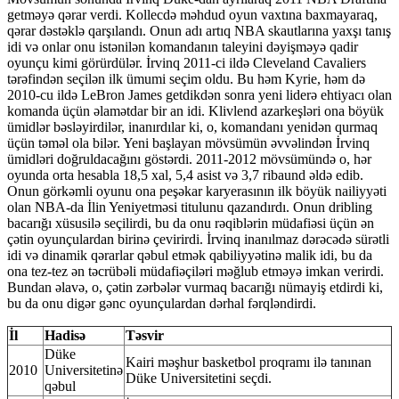
getməyə qərar verdi. Kollecdə məhdud oyun vaxtına baxmayaraq,
qərar dəstəklə qarşılandı. Onun adı artıq NBA skautlarına yaxşı tanış
idi və onlar onu istənilən komandanın taleyini dəyişməyə qadir
oyunçu kimi görürdülər. İrvinq 2011-ci ildə Cleveland Cavaliers
tərəfindən seçilən ilk ümumi seçim oldu. Bu həm Kyrie, həm də
2010-cu ildə LeBron James getdikdən sonra yeni liderə ehtiyacı olan
komanda üçün əlamətdar bir an idi. Klivlend azarkeşləri ona böyük
ümidlər bəsləyirdilər, inanırdılar ki, o, komandanı yenidən qurmaq
üçün təməl ola bilər. Yeni başlayan mövsümün əvvəlindən İrvinq
ümidləri doğruldacağını göstərdi. 2011-2012 mövsümündə o, hər
oyunda orta hesabla 18,5 xal, 5,4 asist və 3,7 ribaund əldə edib.
Onun görkəmli oyunu ona peşəkar karyerasının ilk böyük nailiyyəti
olan NBA-da İlin Yeniyetməsi titulunu qazandırdı. Onun dribling
bacarığı xüsusilə seçilirdi, bu da onu rəqiblərin müdafiəsi üçün ən
çətin oyunçulardan birinə çevirirdi. İrvinq inanılmaz dərəcədə sürətli
idi və dinamik qərarlar qəbul etmək qabiliyyətinə malik idi, bu da
ona tez-tez ən təcrübəli müdafiəçiləri məğlub etməyə imkan verirdi.
Bundan əlavə, o, çətin zərbələr vurmaq bacarığı nümayiş etdirdi ki,
bu da onu digər gənc oyunçulardan dərhal fərqləndirdi.
İl
Hadisə
Təsvir
Düke
Kairi məşhur basketbol proqramı ilə tanınan
2010
Universitetinə
Düke Universitetini seçdi.
qəbul