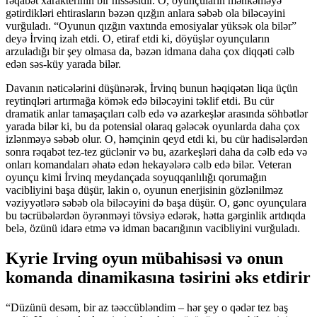
rəqabət xarakterinin bir hissəsidir. O, oyunçuların məhkəməyə
gətirdikləri ehtirasların bəzən qızğın anlara səbəb ola biləcəyini
vurğuladı. “Oyunun qızğın vaxtında emosiyalar yüksək ola bilər”
deyə İrvinq izah etdi. O, etiraf etdi ki, döyüşlər oyunçuların
arzuladığı bir şey olmasa da, bəzən idmana daha çox diqqəti cəlb
edən səs-küy yarada bilər.
Davanın nəticələrini düşünərək, İrvinq bunun həqiqətən liqa üçün
reytinqləri artırmağa kömək edə biləcəyini təklif etdi. Bu cür
dramatik anlar tamaşaçıları cəlb edə və azarkeşlər arasında söhbətlər
yarada bilər ki, bu da potensial olaraq gələcək oyunlarda daha çox
izlənməyə səbəb olur. O, həmçinin qeyd etdi ki, bu cür hadisələrdən
sonra rəqabət tez-tez güclənir və bu, azarkeşləri daha da cəlb edə və
onları komandaları əhatə edən hekayələrə cəlb edə bilər. Veteran
oyunçu kimi İrvinq meydançada soyuqqanlılığı qorumağın
vacibliyini başa düşür, lakin o, oyunun enerjisinin gözlənilməz
vəziyyətlərə səbəb ola biləcəyini də başa düşür. O, gənc oyunçulara
bu təcrübələrdən öyrənməyi tövsiyə edərək, hətta gərginlik artdıqda
belə, özünü idarə etmə və idman bacarığının vacibliyini vurğuladı.
Kyrie Irving oyun mübahisəsi və onun
komanda dinamikasına təsirini əks etdirir
“Düzünü desəm, bir az təəccübləndim – hər şey o qədər tez baş