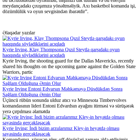
bu təcrübələrdən öyrənməli, başımızı dik tutmalı və bu enerjini
meydançadakı çıxışımıza yönəltməliyik. Axı basketbol komanda işi,
dözümlülük və oyun sevgisindən ibarətdir”.
Əlaqədar yazılar
Kyrie Irving, Klay Thompsona Qızıl Steytlə qarşıdakı oyun
haqqında söylədiklərini açıqladı
Kyrie Irving, the shooting guard for the Dallas Mavericks, recently
shared his thoughts on the upcoming game against the Golden State
Warriors, partic
Kyrie Irving Entoni Edvarsın Məhkəməyə Düşdükdən Sonra
Sağlam Olduğuna Əmin Olur
Üçüncü rübün sonunda ulduz atıcı və Minnesota Timbervolves
komandasının lideri Entoni Edvardsın ayağını itirməsi və sürüşərək
yerə çırpılması əlamətda
Kyrie Irving: İndi bizim arzularımız Kley-in heyətdə olması
sayəsində gerçəkləşəcək
Komandamız, xüsusən pley-off döyüşləri zamanı əldə etdiyimiz