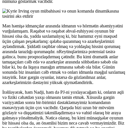
nümunə göstərmək vacibdir.
Mən həmişə idmançılar arasında idmanın və hörmətin əhəmiyyətini
vurğulamışam. Rəqabət və rəqabət əhval-ruhiyyəsi oyunun bir
hissəsi olsa da, yadda saxlamalıyıq ki, biz hamımız eyni məqsəd
üçün çalışan peşəkarlarıq: qələbə qazanmaq və azarkeşlərimizi
əyləndirmək. Şiddətli rəqiblər olmaq və yoldaşlıq hissini qorumaq
arasında tarazlığı qorumaqdır. nReytinqlərimizə potensial təsirə
gəlincə, bunu proqnozlaşdırmaq çətindir. Bu kimi dramatik anlar
tamaşaçıları cəlb edə və azarkeşlər arasında söhbətlərə səbəb ola
bilər ki, bu da liqaya marağın artmasına səbəb ola bilər. Günün
sonunda biz insanları cəlb etmək və onları idmanla məşğul saxlamaq
istəyirik. İstər gərgin oyunlar, istərsə də gözlənilməz anlar,
azarkeşlərimizin dəstəyini yüksək qiymətləndiririk.
İrəliləyərək, həm Nadji, həm də PJ-ni yoxlayacağam ki, onların əqli
və fiziki cəhətdən yaxşı olmasını təmin etmək. Xüsusilə gərgin
vəziyyətdən sonra bir-birimizi dəstəkləməyimiz komandanın
mənəviyyatı üçün çox vacibdir. Qarşıda bizi uzun bir mövsüm
gözləyir və diqqətimizi təkmilləşdirməyə və vahid olaraq bir araya
gəlməyə yönəltməliyik. Nəticə olaraq, bu kimi münaqişələr oyunun
bir hissəsi olsa da, ən önəmlisi bizim necə cavab verməyimizdir. Biz