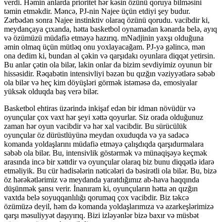
verdi. Həmin anlarda prioritet hər kəsin özünü qoruya bilməsini
təmin etməkdir. Məncə, PJ-nin Najee üçün etdiyi şey budur.
Zərbədən sonra Najee instinktiv olaraq özünü qorudu. vacibdir ki,
meydançaya çıxanda, hətta basketbol oynamadan kənarda belə, ayıq
və özümüzü müdafiə etməyə hazırıq. mNadjinin yaxşı olduğuna
əmin olmaq üçün mütləq onu yoxlayacağam. PJ-yə gəlincə, mən
ona dedim ki, bundan əl çəkin və qarşıdakı oyunlara diqqət yetirsin.
Bu anlar çətin ola bilər, lakin onlar da bizim sevdiyimiz oyunun bir
hissəsidir. Rəqabətin intensivliyi bəzən bu qızğın vəziyyətlərə səbəb
ola bilər və heç kim döyüşləri görmək istəməsə də, emosiyalar
yüksək olduqda baş verə bilər.
Basketbol ehtiras üzərində inkişaf edən bir idman növüdür və
oyunçular çox vaxt hər şeyi xəttə qoyurlar. Siz orada olduğunuz
zaman hər oyun vacibdir və hər xal vacibdir. Bu sürücülük
oyunçular öz dürüstlüyünə meydan oxuduqda və ya sadəcə
komanda yoldaşlarını müdafiə etməyə çalışdıqda qarşıdurmalara
səbəb ola bilər. Bu, intensivlik göstərmək və münaqişəyə keçmək
arasında incə bir xəttdir və oyunçular olaraq biz bunu diqqətlə idarə
etməliyik. Bu cür hadisələrin nəticələri də bəsirətli ola bilər. Bu, bizə
öz hərəkətlərimiz və meydanda yaratdığımız ab-hava haqqında
düşünmək şansı verir. İnanıram ki, oyunçuların hətta ən qızğın
vaxtda belə soyuqqanlılığı qorumaq çox vacibdir. Biz təkcə
özümüzə deyil, həm də komanda yoldaşlarımıza və azarkeşlərimizə
qarşı məsuliyyət daşıyırıq. Bizi izləyənlər bizə baxır və müsbət