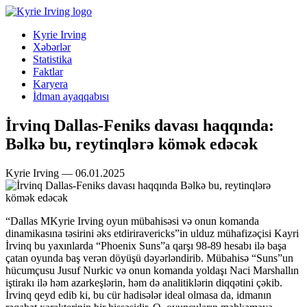
Kyrie Irving
Xəbərlər
Statistika
Faktlar
Karyera
İdman ayaqqabısı
İrvinq Dallas-Feniks davası haqqında:
Bəlkə bu, reytinqlərə kömək edəcək
Kyrie Irving — 06.01.2025
“Dallas MKyrie Irving oyun mübahisəsi və onun komanda
dinamikasına təsirini əks etdiriravericks”in ulduz mühafizəçisi Kayri
İrvinq bu yaxınlarda “Phoenix Suns”a qarşı 98-89 hesabı ilə başa
çatan oyunda baş verən döyüşü dəyərləndirib. Mübahisə “Suns”un
hücumçusu Jusuf Nurkic və onun komanda yoldaşı Naci Marshallın
iştirakı ilə həm azarkeşlərin, həm də analitiklərin diqqətini çəkib.
İrvinq qeyd edib ki, bu cür hadisələr ideal olmasa da, idmanın