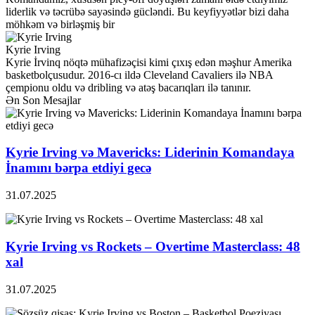
liderlik və təcrübə sayəsində gücləndi. Bu keyfiyyətlər bizi daha
möhkəm və birləşmiş bir
Kyrie Irving
Kyrie İrvinq nöqtə mühafizəçisi kimi çıxış edən məşhur Amerika
basketbolçusudur. 2016-cı ildə Cleveland Cavaliers ilə NBA
çempionu oldu və dribling və atəş bacarıqları ilə tanınır.
Ən Son Mesajlar
Kyrie Irving və Mavericks: Liderinin Komandaya
İnamını bərpa etdiyi gecə
31.07.2025
Kyrie Irving vs Rockets – Overtime Masterclass: 48
xal
31.07.2025